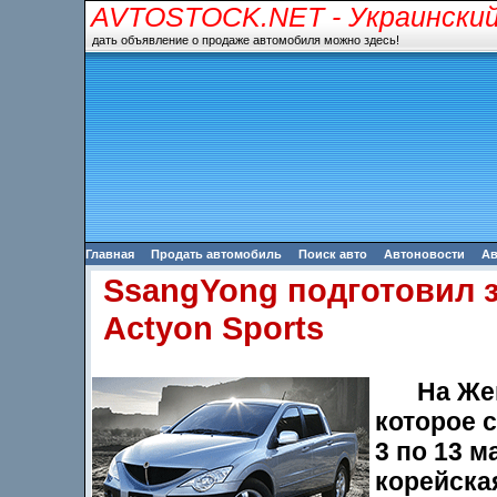
AVTOSTOCK.NET
- Украински
дать объявление о продаже автомобиля можно здесь!
Главная
Продать автомобиль
Поиск авто
Автоновости
Ав
SsangYong подготовил 
Actyon Sports
На Же
которое с
3 по 13 м
корейска