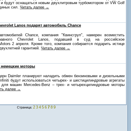
 и будут оснащаться новым двухлитровым турбомотором от VW Golf
диных сил.
Читать далее →
evrolet Lanos подарят автомобиль Chance
автомобилей Chance, компания "Квинсгруп", намерен возместить
равного Chevrolet Lanos, подавшей в суд на российское
Motors 2 апреля. Кроме того, компания собирается подарить истице
двухлетней гарантией.
Читать далее →
ат немецкие моторы
нцерн Daimler планируют наладить обмен бензиновыми и дизельными
nfiniti будут использоваться четырех- и шестицилиндровые агрегаты
а для машин Mercedes-Benz – трех- и четырехцилиндровые моторы
ть далее →
2
3
4
5
6
7
8
9
Страница: