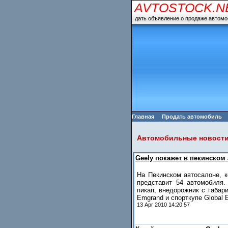
AVTOSTOCK.N
дать объявление о продаже автомо
Главная
Продать автомобиль
Автомобильные новости 
Geely покажет в пекинском
На Пекинском автосалоне, к
представит 54 автомобиля.
пикап, внедорожник с габар
Emgrand и спорткупе Global 
13 Apr 2010 14:20:57