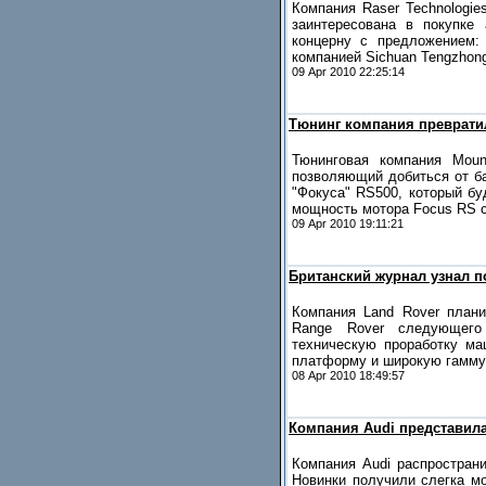
Компания Raser Technologie
заинтересована в покупке
концерну с предложением:
компанией Sichuan Tengzhong
09 Apr 2010 22:25:14
Тюнинг компания преврати
Тюнинговая компания Moun
позволяющий добиться от ба
"Фокуса" RS500, который бу
мощность мотора Focus RS с
09 Apr 2010 19:11:21
Британский журнал узнал п
Компания Land Rover плани
Range Rover следующего 
техническую проработку ма
платформу и широкую гамму
08 Apr 2010 18:49:57
Компания Audi представила
Компания Audi распространи
Новинки получили слегка м