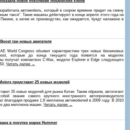
показала новое поколение лондонских кэбов
азработала автомобиль, который в скором времени придет на смену
ным такси". Такие машины дебютируют в конце апреля этого года на
екине, а затем их производство, как ожидается, буедт налажено в
oBoost три новых двигателя
AE World Congress объявит характеристики трех новых бензиновых
oost, которые до конца текущего года появятся на моделях
ры получат компактвэн С-Max, модели Explorer и Edge следующего
150.
Читать далее →
 Motors представит 25 новых моделей
тавит 25 новых моделей для рынка Китая. Таким образом, автогигант
обой звание самого крупного иностранного автопроизводителя
ал благодаря продаже 1,8 миллиона автомобилей в 2009 году. В 2010
же два миллиона машин.
Читать далее →
ована в покупке марки Hummer