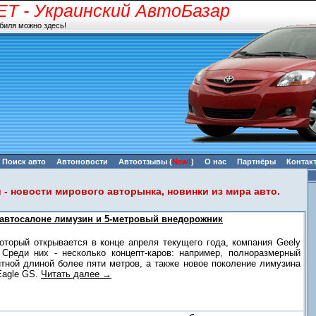
ET
- Украинский АвтоБазар
биля можно здесь!
Поиск авто
Автоновости
Автоотзывы
(
New!
)
О нас
Партнёры
Контак
- новости мирового авторынка, новинки из мира авто.
 автосалоне лимузин и 5-метровый внедорожник
оторый открывается в конце апреля текущего года, компания Geely
 Среди них - несколько концепт-каров: например, полноразмерный
итной длиной более пяти метров, а также новое поколение лимузина
Eagle GS.
Читать далее →