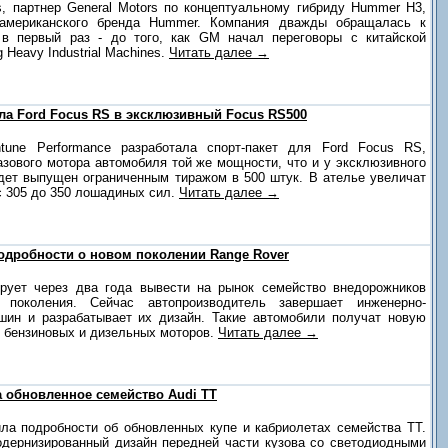
s, партнер General Motors по концептуальному гибриду Hummer H3,
 американского бренда Hummer. Компания дважды обращалась к
 в первый раз - до того, как GM начал переговоры с китайской
 Heavy Industrial Machines.
Читать далее →
ла Ford Focus RS в эксклюзивный Focus RS500
tune Performance разработала спорт-пакет для Ford Focus RS,
зового мотора автомобиля той же мощности, что и у эксклюзивного
дет выпущен ограниченным тиражом в 500 штук. В ателье увеличат
 305 до 350 лошадиных сил.
Читать далее →
одробности о новом поколении Range Rover
рует через два года вывести на рынок семейство внедорожников
поколения. Сейчас автопроизводитель завершает инженерно-
шин и разрабатывает их дизайн. Такие автомобили получат новую
 бензиновых и дизельных моторов.
Читать далее →
 обновленное семейство Audi TT
ла подробности об обновленных купе и кабриолетах семейства TT.
одернизированный дизайн передней части кузова со светодиодными