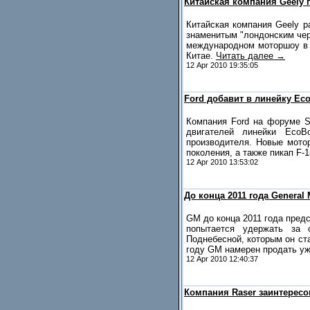
Китайская компания Geely 
Китайская компания Geely р
знаменитым "лондонским чер
международном моторшоу в П
Китае.
Читать далее →
12 Apr 2010 19:35:05
Ford добавит в линейку Ec
Компания Ford на форуме S
двигателей линейки EcoB
производителя. Новые мото
поколения, а также пикап F-
12 Apr 2010 13:53:02
До конца 2011 года General
GM до конца 2011 года предс
попытается удержать за с
Поднебесной, которым он ст
году GM намерен продать у
12 Apr 2010 12:40:37
Компания Raser заинтерес