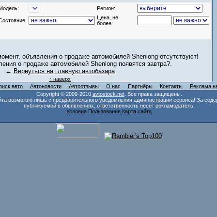
Модель:
Регион:
Цена, не
Состояние:
более:
омент, объявления о продаже автомобилей Shenlong отсутствуют!
ения о продаже автомобилей Shenlong появятся завтра?.
←
Вернуться на главную автобазара
↑ наверх
оиск авто
Автоновости
Автоотзывы
О нас
Партнёры
Контакты
Реклама н
Copyright © 2009-2010
avtostock.net
. Все права защищены.
та возможно лишь с предварительного уведомления администрации сервиса! За соде
публикуемой в обьявлениях, ответственность несёт рекламодатель.
Условия Пользования
Карта сайта