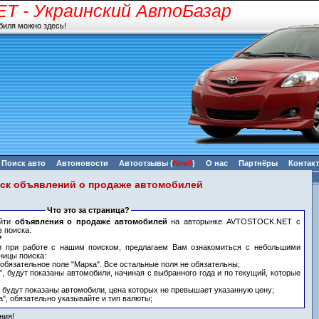
ET
- Украинский АвтоБазар
биля можно здесь!
Поиск авто
Автоновости
Автоотзывы
(
New!
)
О нас
Партнёры
Контак
ск объявлений о продаже автомобилей
Что это за страница?
айти
объявления о продаже автомобилей
на авторынке AVTOSTOCK.NET с
 поиска.
?
и при работе с нашим поиском, предлагаем Вам ознакомиться с небольшими
ницы поиска:
 обязательное поле "Марка". Все остальные поля не обязательны;
", будут показаны автомобили, начиная с выбранного года и по текущий, которые
, будут показаны автомобили, цена которых не превышает указанную цену;
а", обязательно указывайте и тип валюты;
ния!