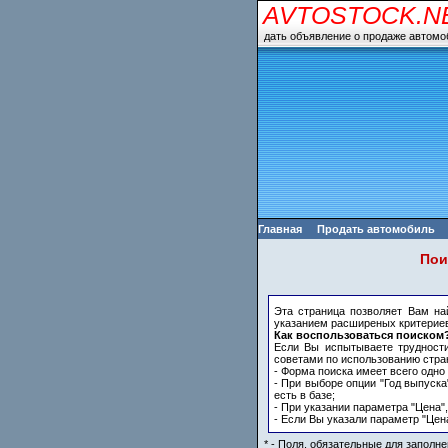
AVTOSTOCK.N
дать объявление о продаже автомо
Главная
Продать автомобиль
Пои
Эта страница позволяет Вам н
указанием расширеных критериев
Как воспользоваться поиском
Если Вы испытываете трудност
советами по использованию стра
- Форма поиска имеет всего одно
- При выборе опции "Год выпуска
есть в базе;
- При указании параметра "Цена"
- Если Вы указали параметр "Цен
* - Поля, обязательные для заполне