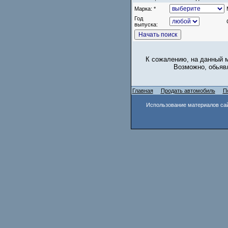
Марка: *
Год
выпуска:
К сожалению, на данный м
Возможно, обьявл
Главная
Продать автомобиль
П
Использование материалов сай