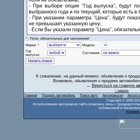
- При выборе опции "Год выпуска", будут п
выбранного года и по текущий, которые есть в 
- При указании параметра "Цена", будут пока
не превышает указанную цену;
- Если Вы указали параметр "Цена", обязатель
* - Поля, обязательные для заполнения!
Марка: *
Модель:
Год
Состояние:
выпуска:
К сожалению, на данный момент, объявления о прода
Возможно, обьявления о продаже автомобиле
←
Вернуться на главную а
↑ наверх
Главная
Продать автомобиль
Поиск авто
Автоновости
Автоот
Copyright © 2009-20
Использование материалов сайта возможно лишь с предваритель
публикуемой в обьявлени
Условия