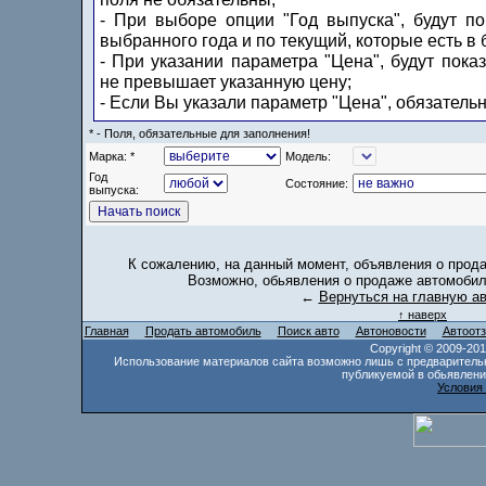
- При выборе опции "Год выпуска", будут п
выбранного года и по текущий, которые есть в 
- При указании параметра "Цена", будут пока
не превышает указанную цену;
- Если Вы указали параметр "Цена", обязатель
* - Поля, обязательные для заполнения!
Марка: *
Модель:
Год
Состояние:
выпуска:
К сожалению, на данный момент, объявления о прод
Возможно, обьявления о продаже автомобил
←
Вернуться на главную а
↑ наверх
Главная
Продать автомобиль
Поиск авто
Автоновости
Автоот
Copyright © 2009-20
Использование материалов сайта возможно лишь с предваритель
публикуемой в обьявлени
Условия