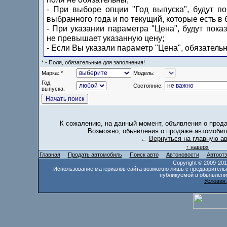
- При выборе опции "Год выпуска", будут п
выбранного года и по текущий, которые есть в 
- При указании параметра "Цена", будут пока
не превышает указанную цену;
- Если Вы указали параметр "Цена", обязатель
* - Поля, обязательные для заполнения!
Марка: *
Модель:
Год
Состояние:
выпуска:
К сожалению, на данный момент, объявления о прод
Возможно, обьявления о продаже автомобил
←
Вернуться на главную а
↑ наверх
Главная
Продать автомобиль
Поиск авто
Автоновости
Автоот
Copyright © 2009-20
Использование материалов сайта возможно лишь с предваритель
публикуемой в обьявлени
Условия