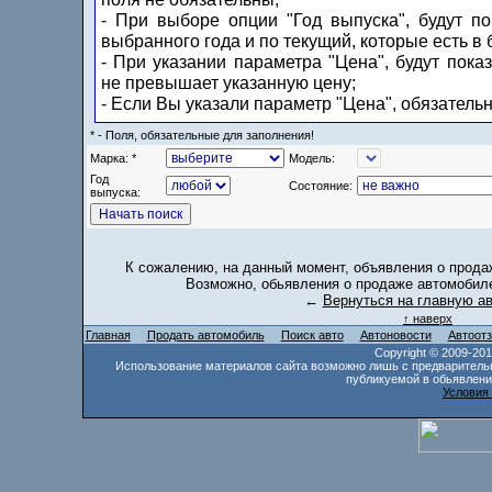
- При выборе опции "Год выпуска", будут п
выбранного года и по текущий, которые есть в 
- При указании параметра "Цена", будут пока
не превышает указанную цену;
- Если Вы указали параметр "Цена", обязатель
* - Поля, обязательные для заполнения!
Марка: *
Модель:
Год
Состояние:
выпуска:
К сожалению, на данный момент, объявления о прода
Возможно, обьявления о продаже автомобиле
←
Вернуться на главную а
↑ наверх
Главная
Продать автомобиль
Поиск авто
Автоновости
Автоот
Copyright © 2009-20
Использование материалов сайта возможно лишь с предваритель
публикуемой в обьявлени
Условия