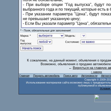
- При выборе опции "Год выпуска", будут п
выбранного года и по текущий, которые есть в 
- При указании параметра "Цена", будут пока
не превышает указанную цену;
- Если Вы указали параметр "Цена", обязатель
* - Поля, обязательные для заполнения!
Марка: *
Модель:
Год
Состояние:
выпуска:
К сожалению, на данный момент, объявления о продаж
Возможно, обьявления о продаже автомобилей
←
Вернуться на главную а
↑ наверх
Главная
Продать автомобиль
Поиск авто
Автоновости
Автоот
Copyright © 2009-20
Использование материалов сайта возможно лишь с предваритель
публикуемой в обьявлени
Условия