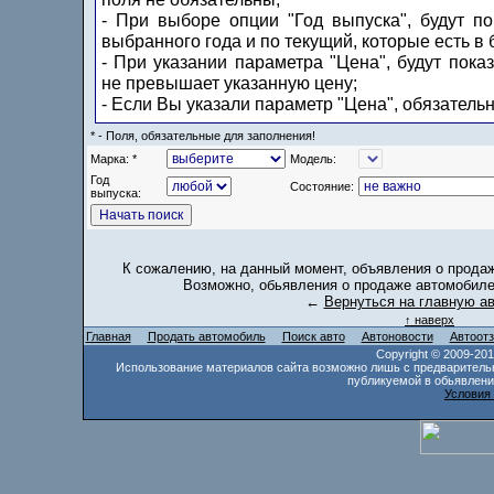
- При выборе опции "Год выпуска", будут п
выбранного года и по текущий, которые есть в 
- При указании параметра "Цена", будут пока
не превышает указанную цену;
- Если Вы указали параметр "Цена", обязатель
* - Поля, обязательные для заполнения!
Марка: *
Модель:
Год
Состояние:
выпуска:
К сожалению, на данный момент, объявления о прода
Возможно, обьявления о продаже автомобиле
←
Вернуться на главную а
↑ наверх
Главная
Продать автомобиль
Поиск авто
Автоновости
Автоот
Copyright © 2009-20
Использование материалов сайта возможно лишь с предваритель
публикуемой в обьявлени
Условия