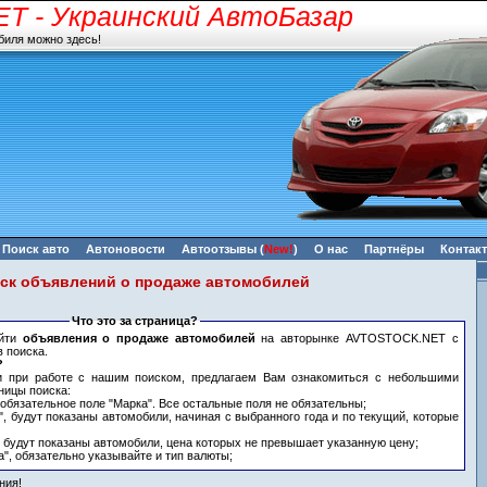
ET
- Украинский АвтоБазар
биля можно здесь!
Поиск авто
Автоновости
Автоотзывы
(
New!
)
О нас
Партнёры
Контак
ск объявлений о продаже автомобилей
Что это за страница?
айти
объявления о продаже автомобилей
на авторынке AVTOSTOCK.NET с
 поиска.
?
и при работе с нашим поиском, предлагаем Вам ознакомиться с небольшими
ницы поиска:
 обязательное поле "Марка". Все остальные поля не обязательны;
", будут показаны автомобили, начиная с выбранного года и по текущий, которые
, будут показаны автомобили, цена которых не превышает указанную цену;
а", обязательно указывайте и тип валюты;
ния!