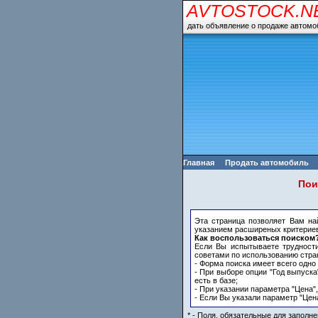
AVTOSTOCK.N
дать объявление о продаже автомо
Главная
Продать автомобиль
Пои
Эта страница позволяет Вам н
указанием расширеных критериев
Как воспользоваться поиском
Если Вы испытываете трудност
советами по использованию стра
- Форма поиска имеет всего одно
- При выборе опции "Год выпуска
есть в базе;
- При указании параметра "Цена"
- Если Вы указали параметр "Цен
* - Поля, обязательные для заполне