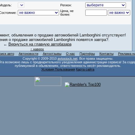
Модель:
Регион:
Цена, не
Состояние:
более:
мент, объявления о продаже автомобилей Lamborghini отсутствуют!
ния о продаже автомобилей Lamborghini появятся завтра?.
←
Вернуться на главную автобазара
↑ наверх
оиск авто
Автоновости
Автоотзывы
О нас
Партнёры
Контакты
Реклама н
Copyright © 2009-2010
avtostock.net
. Все права защищены.
та возможно лишь с предварительного уведомления администрации сервиса! За соде
публикуемой в обьявлениях, ответственность несёт рекламодатель.
Условия Пользования
Карта сайта