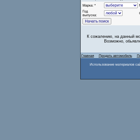
Марка: *
Год
выпуска:
К сожалению, на данный мо
Возможно, обьявле
Главная
Продать автомобиль
П
Использование материалов сай