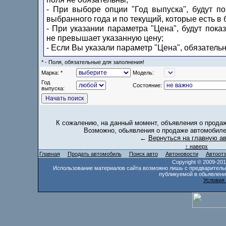
- При выборе опции "Год выпуска", будут п
выбранного года и по текущий, которые есть в 
- При указании параметра "Цена", будут пока
не превышает указанную цену;
- Если Вы указали параметр "Цена", обязатель
* - Поля, обязательные для заполнения!
Марка: *
Модель:
Год
Состояние:
выпуска:
К сожалению, на данный момент, объявления о продаж
Возможно, обьявления о продаже автомобилей
←
Вернуться на главную а
↑ наверх
Главная
Продать автомобиль
Поиск авто
Автоновости
Автоот
Copyright © 2009-20
Использование материалов сайта возможно лишь с предваритель
публикуемой в обьявлени
Условия